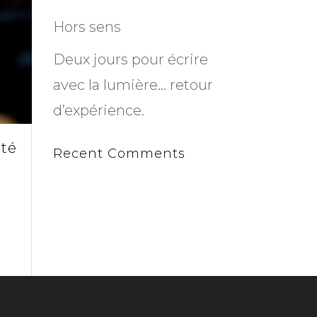
Hors sens
Deux jours pour écrire
avec la lumière… retour
d’expérience.
uté
Recent Comments