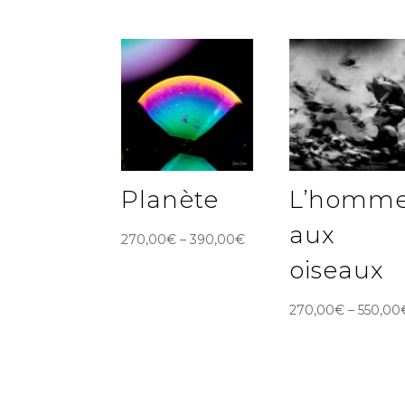
Planète
L’homm
aux
270,00
€
–
390,00
€
oiseaux
270,00
€
–
550,00