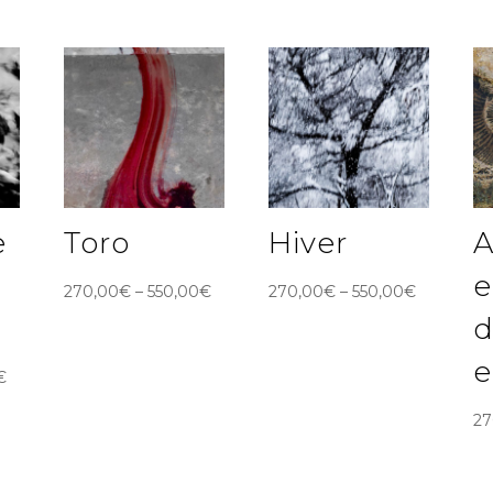
e
Toro
Hiver
e
270,00
€
–
550,00
€
270,00
€
–
550,00
€
d
e
€
27