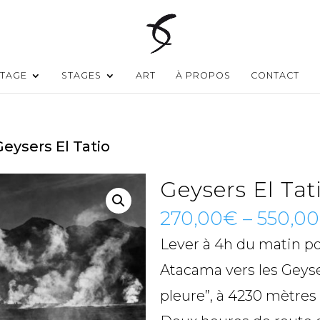
TAGE
STAGES
ART
À PROPOS
CONTACT
Geysers El Tatio
Geysers El Tat
270,00
€
–
550,00
Lever à 4h du matin po
Atacama vers les Geyser
pleure”, à 4230 mètres 