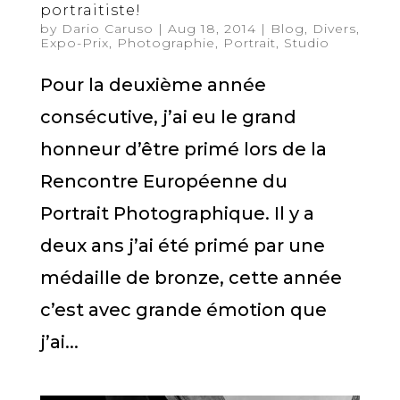
portraitiste!
by
Dario Caruso
|
Aug 18, 2014
|
Blog
,
Divers
,
Expo-Prix
,
Photographie
,
Portrait
,
Studio
Pour la deuxième année
consécutive, j’ai eu le grand
honneur d’être primé lors de la
Rencontre Européenne du
Portrait Photographique. Il y a
deux ans j’ai été primé par une
médaille de bronze, cette année
c’est avec grande émotion que
j’ai...