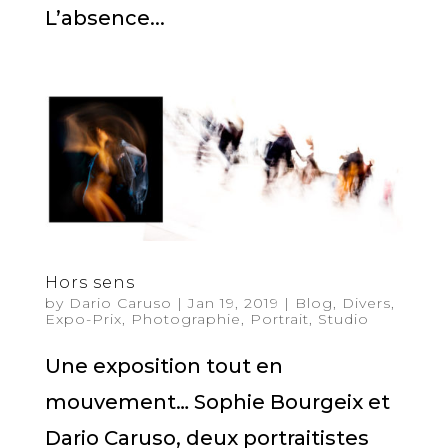
L’absence...
Hors sens
by
Dario Caruso
|
Jan 19, 2019
|
Blog
,
Divers
,
Expo-Prix
,
Photographie
,
Portrait
,
Studio
Une exposition tout en
mouvement… Sophie Bourgeix et
Dario Caruso, deux portraitistes