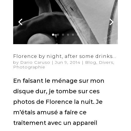
Florence by night, after some drinks…
by
Dario Caruso
|
Jun 9, 2014
|
Blog
,
Divers
,
Photographie
En faisant le ménage sur mon
disque dur, je tombe sur ces
photos de Florence la nuit. Je
m’étais amusé a faire ce
traitement avec un appareil