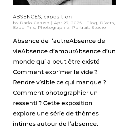
ABSENCES, exposition
by
Dario Caruso
|
Apr 27, 2025
|
Blog
,
Divers
,
Expo-Prix
,
Photographie
,
Portrait
,
Studio
Absence de l’autreAbsence de
vieAbsence d’amourAbsence d’un
monde qui a peut être existé
Comment exprimer le vide ?
Rendre visible ce qui manque ?
Comment photographier un
ressenti ? Cette exposition
explore une série de thèmes
intimes autour de l’absence.