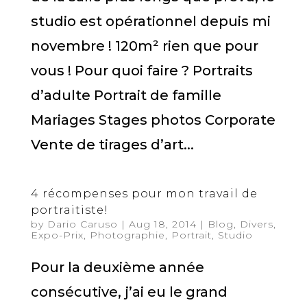
studio est opérationnel depuis mi
novembre ! 120m² rien que pour
vous ! Pour quoi faire ? Portraits
d’adulte Portrait de famille
Mariages Stages photos Corporate
Vente de tirages d’art...
4 récompenses pour mon travail de
portraitiste!
by
Dario Caruso
|
Aug 18, 2014
|
Blog
,
Divers
,
Expo-Prix
,
Photographie
,
Portrait
,
Studio
Pour la deuxième année
consécutive, j’ai eu le grand