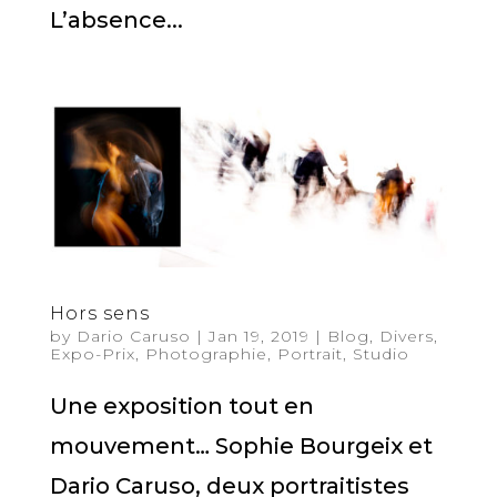
L’absence...
Hors sens
by
Dario Caruso
|
Jan 19, 2019
|
Blog
,
Divers
,
Expo-Prix
,
Photographie
,
Portrait
,
Studio
Une exposition tout en
mouvement… Sophie Bourgeix et
Dario Caruso, deux portraitistes