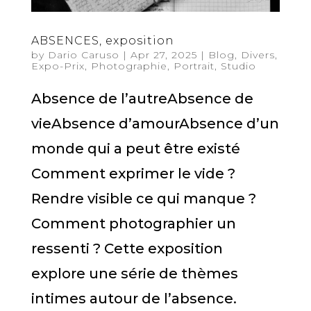
ABSENCES, exposition
by
Dario Caruso
|
Apr 27, 2025
|
Blog
,
Divers
,
Expo-Prix
,
Photographie
,
Portrait
,
Studio
Absence de l’autreAbsence de
vieAbsence d’amourAbsence d’un
monde qui a peut être existé
Comment exprimer le vide ?
Rendre visible ce qui manque ?
Comment photographier un
ressenti ? Cette exposition
explore une série de thèmes
intimes autour de l’absence.