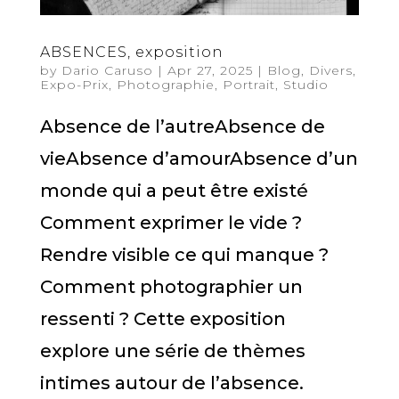
ABSENCES, exposition
by
Dario Caruso
|
Apr 27, 2025
|
Blog
,
Divers
,
Expo-Prix
,
Photographie
,
Portrait
,
Studio
Absence de l’autreAbsence de
vieAbsence d’amourAbsence d’un
monde qui a peut être existé
Comment exprimer le vide ?
Rendre visible ce qui manque ?
Comment photographier un
ressenti ? Cette exposition
explore une série de thèmes
intimes autour de l’absence.