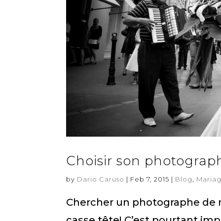
Choisir son photogra
by
Dario Caruso
|
Feb 7, 2015
|
Blog
,
Maria
Chercher un photographe de mar
casse tête! C’est pourtant impo