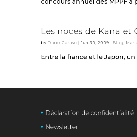
concours annuel des MPPF a p
Les noces de Kana et
by
Dario Caruso
|
Jun 30, 2009
|
Blog
,
Mari
Entre la france et le Japon, u
Déclaration de confidentialité
Newsletter