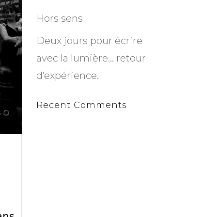
Hors sens
Deux jours pour écrire
avec la lumière… retour
d’expérience.
Recent Comments
 ans