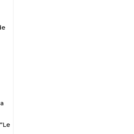
de
la
 “Le