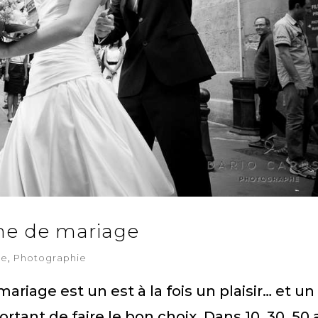
phe de mariage
ge
,
Photographie
iage est un est à la fois un plaisir… et un
rtant de faire le bon choix. Dans 10, 30, 50