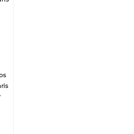
tos
ris
r