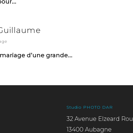
our...
 Guillaume
age
n mariage d’une grande...
Studio PHOTO DAR
32 Avenue Elzeard Rou
13400 Aubagne